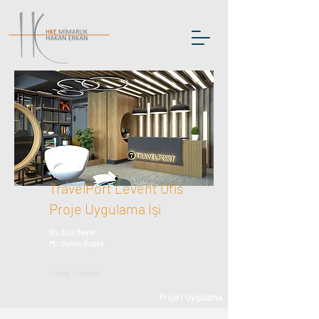
TravelPort Levent Ofis
Proje Uygulama İşi
Sn. Ece Bayar
Mr. Sunny Gupta
Levent / İstanbul
Proje / Uygulama