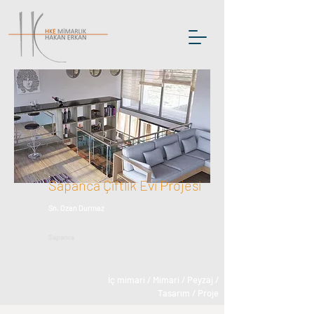
Sapanca Çiftlik Evi Projesi
Sn. Ozan Durmaz
Sapanca
İç mimari / Mimari / Peyzaj /
Tasarım / Proje