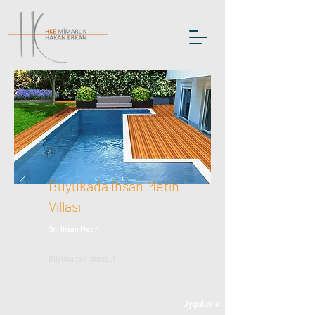
Büyükada İhsan Metin
Villası
Sn. İhsan Metin
Büyükada / İstanbul
Uygulama